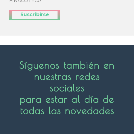
FINACOTECA
Enviar Suscripción
Síguenos también en
nuestras redes
sociales
para estar al día de
todas las novedades